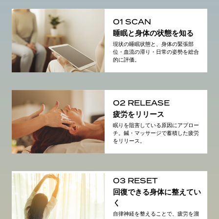
01 SCAN
睡眠と身体の状態を知る
現状の睡眠状態と、身体の緊張部
位・血流の滞り・日常の姿勢を総合
的に評価。
02 RELEASE
疲労をリリース
眠りを阻害している原因にアプロー
チ。鍼・マッサージで蓄積した疲労
をリリース。
03 RESET
回復できる身体に整えてい
く
自律神経を整えることで、疲労を溜