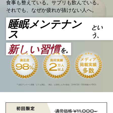
食事も整えている。サプリも飲んでいる。
それでも、なぜか疲れが抜けない人へ。
睡眠メンテナン
とい
ス
う、
新しい習慣
を。
24
3
9
n=150
* 自社アンケート調査「とても満足」「満足」と回答した方の割合
年
月～
月実施(
)