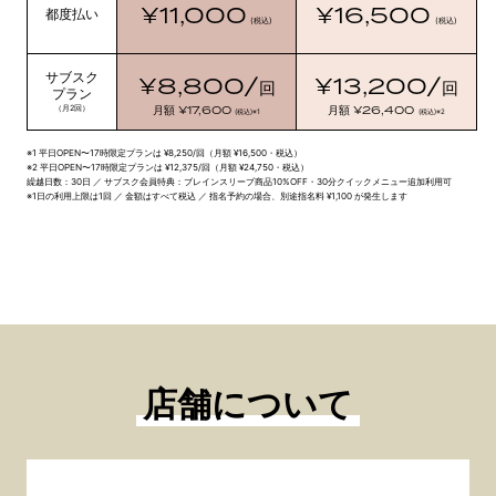
¥11,000
¥16,500
都度払い
(税込)
(税込)
サブスク
¥8,800/
¥13,200/
回
回
プラン
¥17,600
¥26,400
（月2回）
月額
月額
(税込)
※1
(税込)
※2
※1 平日OPEN〜17時限定プランは ¥8,250/回（月額 ¥16,500・税込）
※2 平日OPEN〜17時限定プランは ¥12,375/回（月額 ¥24,750・税込）
繰越日数：30日 ／ サブスク会員特典：ブレインスリープ商品10%OFF・30分クイックメニュー追加利用可
※1日の利用上限は1回 ／ 金額はすべて税込 ／ 指名予約の場合、別途指名料 ¥1,100 が発生します
店舗について