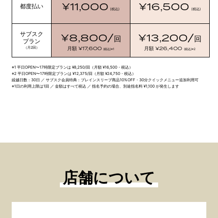
¥11,000
¥16,500
都度払い
(税込)
(税込)
サブスク
¥8,800/
¥13,200/
回
回
プラン
¥17,600
¥26,400
（月2回）
月額
月額
(税込)
※1
(税込)
※2
※1 平日OPEN〜17時限定プランは ¥8,250/回（月額 ¥16,500・税込）
※2 平日OPEN〜17時限定プランは ¥12,375/回（月額 ¥24,750・税込）
繰越日数：30日 ／ サブスク会員特典：ブレインスリープ商品10%OFF・30分クイックメニュー追加利用可
※1日の利用上限は1回 ／ 金額はすべて税込 ／ 指名予約の場合、別途指名料 ¥1,100 が発生します
店舗について