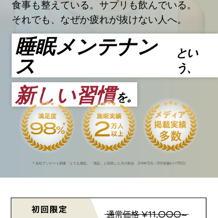
食事も整えている。サプリも飲んでいる。
それでも、なぜか疲れが抜けない人へ。
睡眠メンテナン
とい
ス
う、
新しい習慣
を。
24
3
9
n=150
* 自社アンケート調査「とても満足」「満足」と回答した方の割合
年
月～
月実施(
)