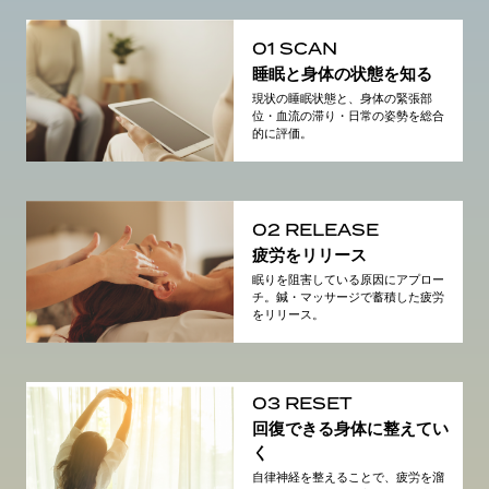
01 SCAN
睡眠と身体の状態を知る
現状の睡眠状態と、身体の緊張部
位・血流の滞り・日常の姿勢を総合
的に評価。
02 RELEASE
疲労をリリース
眠りを阻害している原因にアプロー
チ。鍼・マッサージで蓄積した疲労
をリリース。
03 RESET
回復できる身体に整えてい
く
自律神経を整えることで、疲労を溜