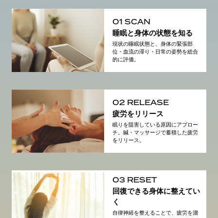
01 SCAN
睡眠と身体の状態を知る
現状の睡眠状態と、身体の緊張部
位・血流の滞り・日常の姿勢を総合
的に評価。
02 RELEASE
疲労をリリース
眠りを阻害している原因にアプロー
チ。鍼・マッサージで蓄積した疲労
をリリース。
03 RESET
回復できる身体に整えてい
く
自律神経を整えることで、疲労を溜