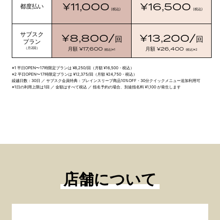
¥11,000
¥16,500
都度払い
(税込)
(税込)
サブスク
¥8,800/
¥13,200/
回
回
プラン
¥17,600
¥26,400
（月2回）
月額
月額
(税込)
※1
(税込)
※2
※1 平日OPEN〜17時限定プランは ¥8,250/回（月額 ¥16,500・税込）
※2 平日OPEN〜17時限定プランは ¥12,375/回（月額 ¥24,750・税込）
繰越日数：30日 ／ サブスク会員特典：ブレインスリープ商品10%OFF・30分クイックメニュー追加利用可
※1日の利用上限は1回 ／ 金額はすべて税込 ／ 指名予約の場合、別途指名料 ¥1,100 が発生します
店舗について