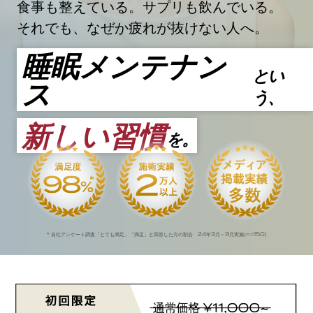
食事も整えている。サプリも飲んでいる。
それでも、なぜか疲れが抜けない人へ。
睡眠メンテナン
とい
ス
う、
新しい習慣
を。
24
3
9
n=150
* 自社アンケート調査「とても満足」「満足」と回答した方の割合
年
月～
月実施(
)