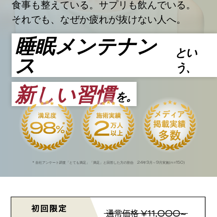
食事も整えている。サプリも飲んでいる。
それでも、なぜか疲れが抜けない人へ。
睡眠メンテナン
とい
ス
う、
新しい習慣
を。
24
3
9
n=150
* 自社アンケート調査「とても満足」「満足」と回答した方の割合
年
月～
月実施(
)