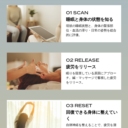
01 SCAN
睡眠と身体の状態を知る
現状の睡眠状態と、身体の緊張部
位・血流の滞り・日常の姿勢を総合
的に評価。
02 RELEASE
疲労をリリース
眠りを阻害している原因にアプロー
チ。鍼・マッサージで蓄積した疲労
をリリース。
03 RESET
回復できる身体に整えてい
く
自律神経を整えることで、疲労を溜