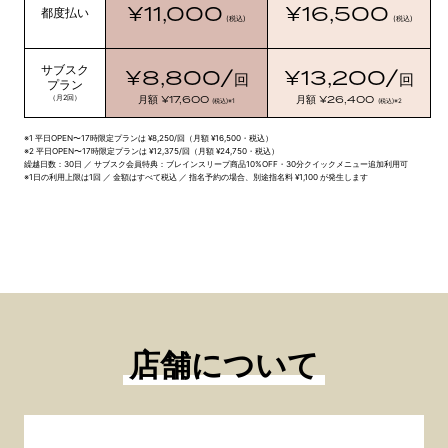
¥11,000
¥16,500
都度払い
(税込)
(税込)
サブスク
¥8,800/
¥13,200/
回
回
プラン
¥17,600
¥26,400
（月2回）
月額
月額
(税込)
※1
(税込)
※2
※1 平日OPEN〜17時限定プランは ¥8,250/回（月額 ¥16,500・税込）
※2 平日OPEN〜17時限定プランは ¥12,375/回（月額 ¥24,750・税込）
繰越日数：30日 ／ サブスク会員特典：ブレインスリープ商品10%OFF・30分クイックメニュー追加利用可
※1日の利用上限は1回 ／ 金額はすべて税込 ／ 指名予約の場合、別途指名料 ¥1,100 が発生します
店舗について