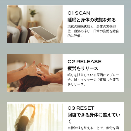
01 SCAN
睡眠と身体の状態を知る
現状の睡眠状態と、身体の緊張部
位・血流の滞り・日常の姿勢を総合
的に評価。
02 RELEASE
疲労をリリース
眠りを阻害している原因にアプロー
チ。鍼・マッサージで蓄積した疲労
をリリース。
03 RESET
回復できる身体に整えてい
く
自律神経を整えることで、疲労を溜