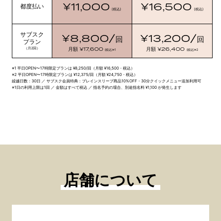
¥11,000
¥16,500
都度払い
(税込)
(税込)
サブスク
¥8,800/
¥13,200/
回
回
プラン
¥17,600
¥26,400
（月2回）
月額
月額
(税込)
※1
(税込)
※2
※1 平日OPEN〜17時限定プランは ¥8,250/回（月額 ¥16,500・税込）
※2 平日OPEN〜17時限定プランは ¥12,375/回（月額 ¥24,750・税込）
繰越日数：30日 ／ サブスク会員特典：ブレインスリープ商品10%OFF・30分クイックメニュー追加利用可
※1日の利用上限は1回 ／ 金額はすべて税込 ／ 指名予約の場合、別途指名料 ¥1,100 が発生します
店舗について