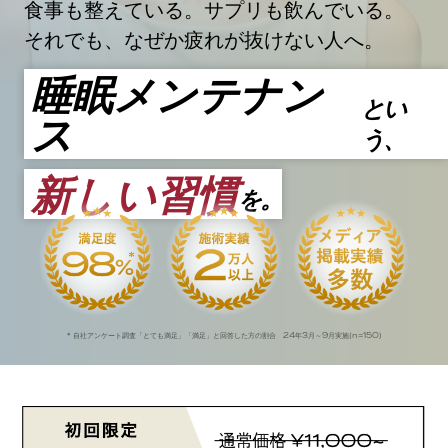
食事も整えている。サプリも飲んでいる。
それでも、なぜか疲れが抜けない人へ。
睡眠メンテナン
とい
ス
う、
新しい習慣
を。
24
3
9
n=150
* 自社アンケート調査「とても満足」「満足」と回答した方の割合
年
月～
月実施(
)