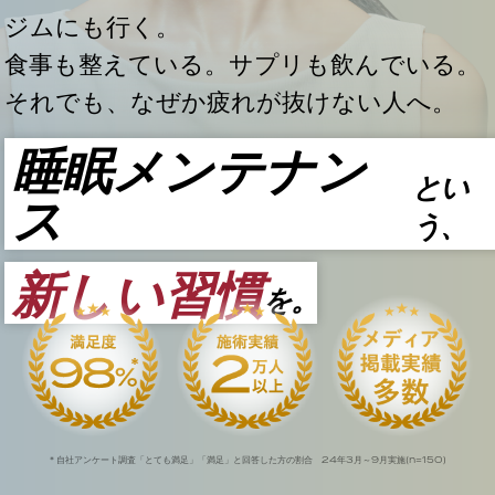
ジムにも行く。
食事も整えている。サプリも飲んでいる。
それでも、なぜか疲れが抜けない人へ。
睡眠メンテナン
とい
ス
う、
新しい習慣
を。
24
3
9
n=150
* 自社アンケート調査「とても満足」「満足」と回答した方の割合
年
月～
月実施(
)