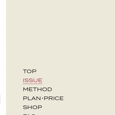
TOP
ISSUE
METHOD
PLAN･PRICE
SHOP