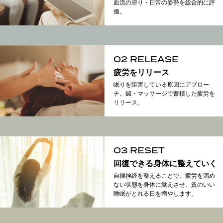
血流の滞り・日常の姿勢を総合的に評
価。
02 RELEASE
疲労をリリース
眠りを阻害している原因にアプロー
チ。鍼・マッサージで蓄積した疲労を
リリース。
03 RESET
回復できる身体に整えていく
自律神経を整えることで、疲労を溜め
ない状態を身体に覚えさせ、質のいい
睡眠がとれる日を増やします。