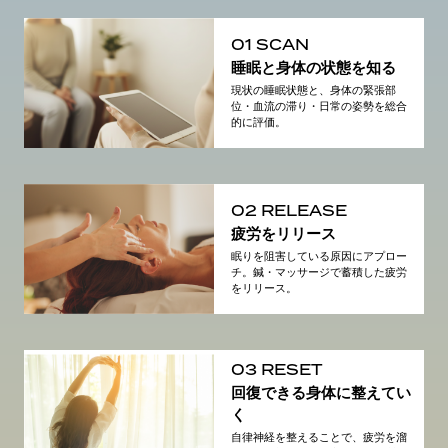
01 SCAN
睡眠と身体の状態を知る
現状の睡眠状態と、身体の緊張部
位・血流の滞り・日常の姿勢を総合
的に評価。
02 RELEASE
疲労をリリース
眠りを阻害している原因にアプロー
チ。鍼・マッサージで蓄積した疲労
をリリース。
03 RESET
回復できる身体に整えてい
く
自律神経を整えることで、疲労を溜