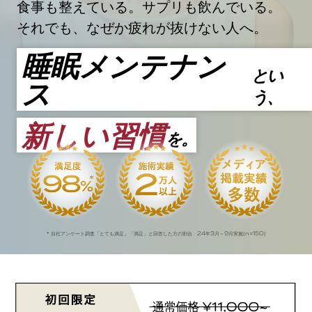
食事も整えている。サプリも飲んでいる。
それでも、なぜか疲れが抜けない人へ。
睡眠メンテナン
とい
ス
う、
新しい習慣
を。
24
3
9
n=150
* 自社アンケート調査「とても満足」「満足」と回答した方の割合
年
月～
月実施(
)