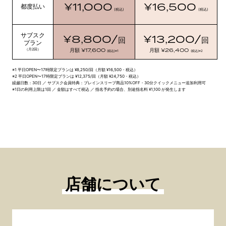
¥11,000
¥16,500
都度払い
(税込)
(税込)
サブスク
¥8,800/
¥13,200/
回
回
プラン
¥17,600
¥26,400
（月2回）
月額
月額
(税込)
※1
(税込)
※2
※1 平日OPEN〜17時限定プランは ¥8,250/回（月額 ¥16,500・税込）
※2 平日OPEN〜17時限定プランは ¥12,375/回（月額 ¥24,750・税込）
繰越日数：30日 ／ サブスク会員特典：ブレインスリープ商品10%OFF・30分クイックメニュー追加利用可
※1日の利用上限は1回 ／ 金額はすべて税込 ／ 指名予約の場合、別途指名料 ¥1,100 が発生します
店舗について