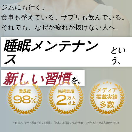
ジムにも行く。
食事も整えている。サプリも飲んでいる。
それでも、なぜか疲れが抜けない人へ。
睡眠メンテナン
とい
ス
う、
新しい習慣
を。
24
3
9
n=150
* 自社アンケート調査「とても満足」「満足」と回答した方の割合
年
月～
月実施(
)