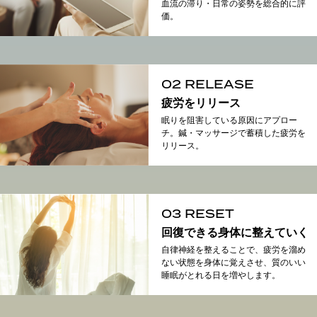
血流の滞り・日常の姿勢を総合的に評
価。
02 RELEASE
疲労をリリース
眠りを阻害している原因にアプロー
チ。鍼・マッサージで蓄積した疲労を
リリース。
03 RESET
回復できる身体に整えていく
自律神経を整えることで、疲労を溜め
ない状態を身体に覚えさせ、質のいい
睡眠がとれる日を増やします。