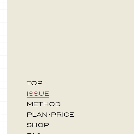
TOP
ISSUE
METHOD
PLAN･PRICE
SHOP